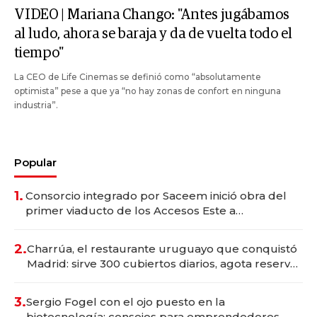
VIDEO | Mariana Chango: "Antes jugábamos
al ludo, ahora se baraja y da de vuelta todo el
tiempo"
La CEO de Life Cinemas se definió como “absolutamente
optimista” pese a que ya “no hay zonas de confort en ninguna
industria”.
Popular
1.
Consorcio integrado por Saceem inició obra del
primer viaducto de los Accesos Este a
Montevideo; inversión total asciende a US$ 54
millones
2.
Charrúa, el restaurante uruguayo que conquistó
Madrid: sirve 300 cubiertos diarios, agota reservas
con un mes de anticipación y prepara apertura
3.
Sergio Fogel con el ojo puesto en la
biotecnología: consejos para emprendedores,