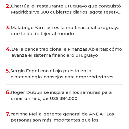
millones
2.
Charrúa, el restaurante uruguayo que conquistó
Madrid: sirve 300 cubiertos diarios, agota reservas
con un mes de anticipación y prepara apertura
3.
Malabrigo Yarn: así es la multinacional uruguaya
que le da de tejer al mundo
4.
De la banca tradicional a Finanzas Abiertas: cómo
avanza el sistema financiero uruguayo
5.
Sergio Fogel con el ojo puesto en la
biotecnología: consejos para emprendedores,
oportunidades de inversión y el rol de la IA
6.
Roger Dubuis se inspira en los samuráis para
crear un reloj de US$ 384.000
7.
Yaninna Mella, gerente general de ANDA: “Las
personas son más importantes que los
problemas”