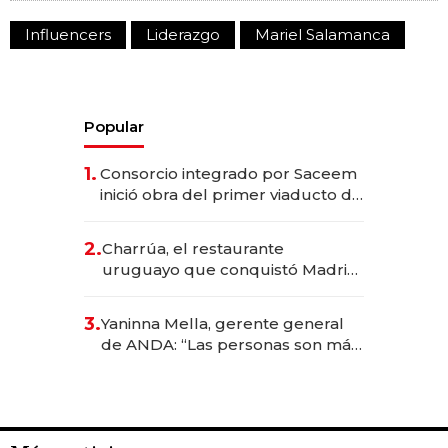
Influencers
Liderazgo
Mariel Salamanca
Popular
1.
Consorcio integrado por Saceem
inició obra del primer viaducto de
los Accesos Este a Montevideo;
inversión total asciende a US$ 54
2.
Charrúa, el restaurante
millones
uruguayo que conquistó Madrid:
sirve 300 cubiertos diarios, agota
reservas con un mes de
3.
Yaninna Mella, gerente general
anticipación y prepara apertura
de ANDA: “Las personas son más
importantes que los problemas”