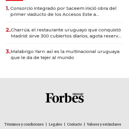
1.
Consorcio integrado por Saceem inició obra del
primer viaducto de los Accesos Este a
Montevideo; inversión total asciende a US$ 54
millones
2.
Charrúa, el restaurante uruguayo que conquistó
Madrid: sirve 300 cubiertos diarios, agota reservas
con un mes de anticipación y prepara apertura
3.
Malabrigo Yarn: así es la multinacional uruguaya
que le da de tejer al mundo
Términos y condiciones
|
Legales
|
Contacto
|
Valores y estándares