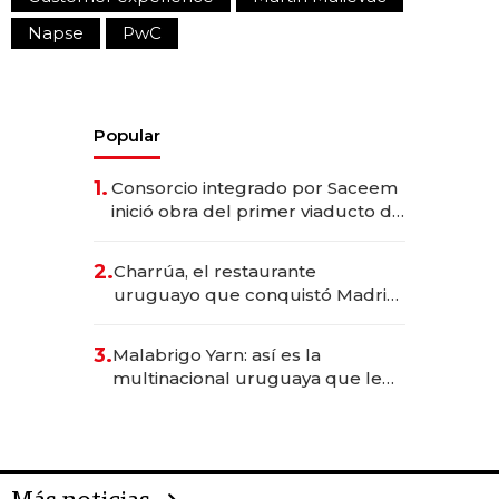
Napse
PwC
Popular
1.
Consorcio integrado por Saceem
inició obra del primer viaducto de
los Accesos Este a Montevideo;
inversión total asciende a US$ 54
2.
Charrúa, el restaurante
millones
uruguayo que conquistó Madrid:
sirve 300 cubiertos diarios, agota
reservas con un mes de
3.
Malabrigo Yarn: así es la
anticipación y prepara apertura
multinacional uruguaya que le
da de tejer al mundo