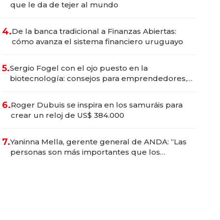
que le da de tejer al mundo
4.
De la banca tradicional a Finanzas Abiertas:
cómo avanza el sistema financiero uruguayo
5.
Sergio Fogel con el ojo puesto en la
biotecnología: consejos para emprendedores,
oportunidades de inversión y el rol de la IA
6.
Roger Dubuis se inspira en los samuráis para
crear un reloj de US$ 384.000
7.
Yaninna Mella, gerente general de ANDA: “Las
personas son más importantes que los
problemas”