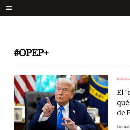
#OPEP+
NEGOC
El "
qué
de 
Los dat