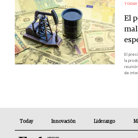
TODAY
El 
mal
esp
El prec
la prod
reunión
de inte
Today
Innovación
Liderazgo
M