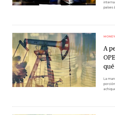
interna
países 
MONE
A pe
OPE
qué
La mani
porción
achique