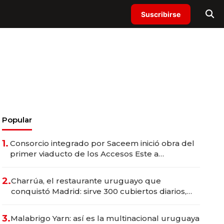
Suscribirse
Popular
1.
Consorcio integrado por Saceem inició obra del
primer viaducto de los Accesos Este a
Montevideo; inversión total asciende a US$ 54
millones
2.
Charrúa, el restaurante uruguayo que
conquistó Madrid: sirve 300 cubiertos diarios,
agota reservas con un mes de anticipación y
prepara apertura
3.
Malabrigo Yarn: así es la multinacional uruguaya