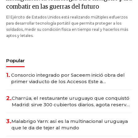
combatir en las guerras del futuro
El Ejército de Estados Unidos está realizando múltiples esfuerzos
para desarrollar tecnología portátil que permita proteger a los
soldados, medir su condición física en tiempo real y hacerlos más
aptos y letales.
Popular
1.
Consorcio integrado por Saceem inició obra del
primer viaducto de los Accesos Este a
Montevideo; inversión total asciende a US$ 54
millones
2.
Charrúa, el restaurante uruguayo que conquistó
Madrid: sirve 300 cubiertos diarios, agota reservas
con un mes de anticipación y prepara apertura
3.
Malabrigo Yarn: así es la multinacional uruguaya
que le da de tejer al mundo