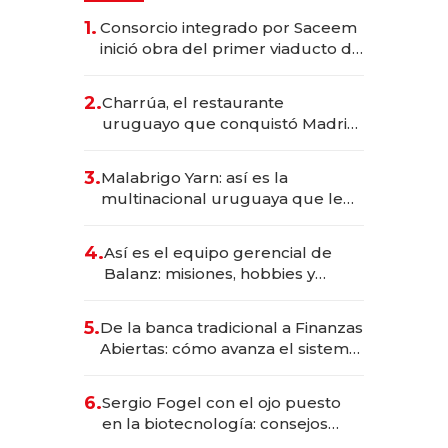
1.
Consorcio integrado por Saceem
inició obra del primer viaducto de
los Accesos Este a Montevideo;
inversión total asciende a US$ 54
2.
Charrúa, el restaurante
millones
uruguayo que conquistó Madrid:
sirve 300 cubiertos diarios, agota
reservas con un mes de
3.
Malabrigo Yarn: así es la
anticipación y prepara apertura
multinacional uruguaya que le
da de tejer al mundo
4.
Así es el equipo gerencial de
Balanz: misiones, hobbies y
metas para este año
5.
De la banca tradicional a Finanzas
Abiertas: cómo avanza el sistema
financiero uruguayo
6.
Sergio Fogel con el ojo puesto
en la biotecnología: consejos
para emprendedores,