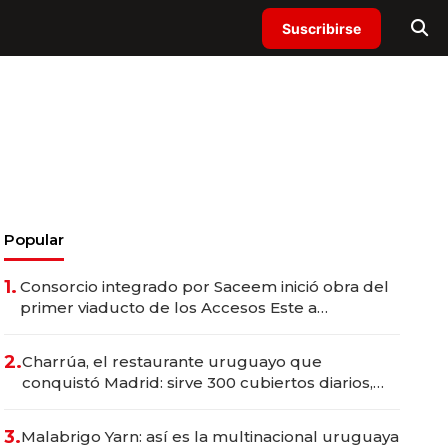
Suscribirse
Popular
1.
Consorcio integrado por Saceem inició obra del
primer viaducto de los Accesos Este a
Montevideo; inversión total asciende a US$ 54
millones
2.
Charrúa, el restaurante uruguayo que
conquistó Madrid: sirve 300 cubiertos diarios,
agota reservas con un mes de anticipación y
prepara apertura
3.
Malabrigo Yarn: así es la multinacional uruguaya