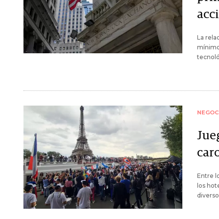
acc
La rela
mínimos
tecnoló
NEGOC
Jue
caro
Entre l
los hot
diverso