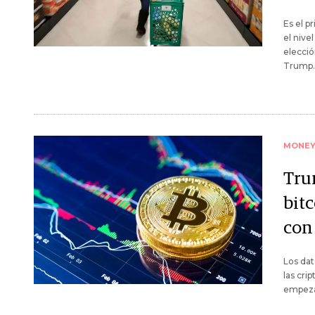
Es el p
el nive
elecció
Trump.
MONE
Tru
bitc
con
Los dat
las cri
empeza