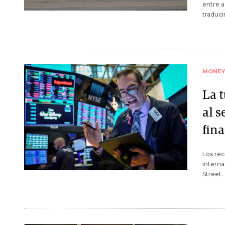
entre a
traduci
MONE
La 
al s
fin
Los rec
interna
Street.