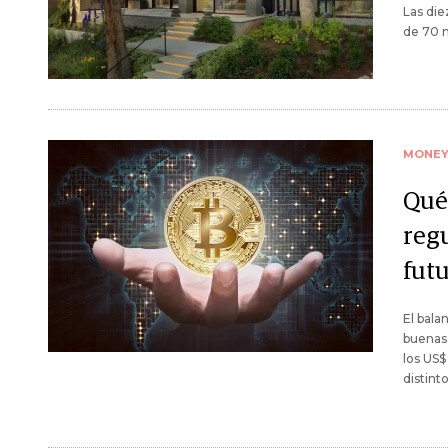
Las die
de 70 m
MONE
Qué 
reg
futu
El bala
buenas 
los US
distint