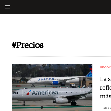
#Precios
NEGOC
La 
ref
más
El alza