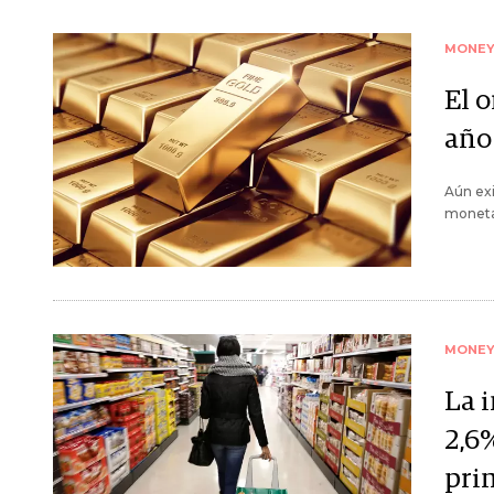
MONE
El 
año
Aún exi
monetar
MONE
La 
2,6
pri