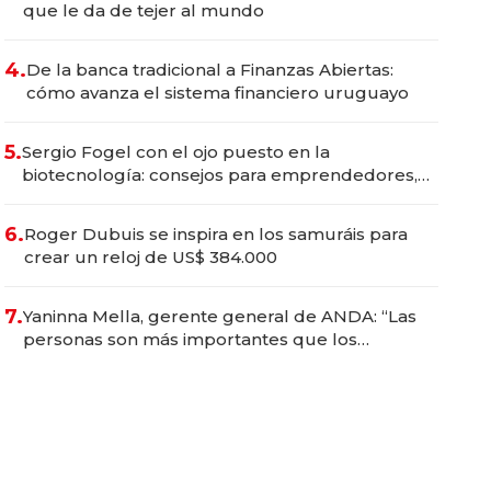
que le da de tejer al mundo
4.
De la banca tradicional a Finanzas Abiertas:
cómo avanza el sistema financiero uruguayo
5.
Sergio Fogel con el ojo puesto en la
biotecnología: consejos para emprendedores,
oportunidades de inversión y el rol de la IA
6.
Roger Dubuis se inspira en los samuráis para
crear un reloj de US$ 384.000
7.
Yaninna Mella, gerente general de ANDA: “Las
personas son más importantes que los
problemas”