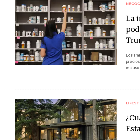
NEGOC
La i
pod
Tr
Los ara
precios
incluso
LIFEST
¿Cu
Est