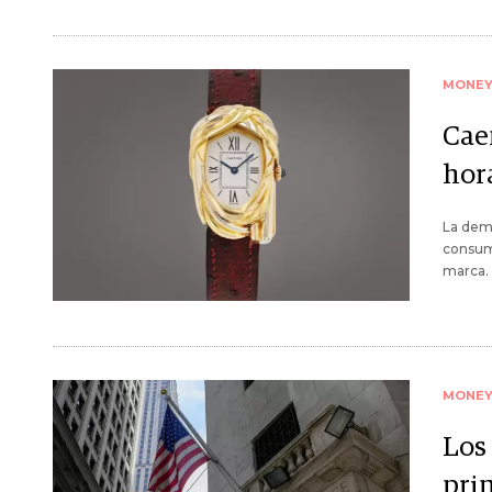
MONE
Caen
hor
La dema
consum
marca. 
MONE
Los
prim