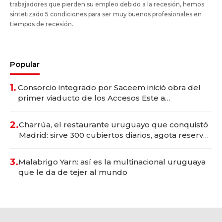
trabajadores que pierden su empleo debido a la recesión, hemos
sintetizado 5 condiciones para ser muy buenos profesionales en
tiempos de recesión.
Popular
1.
Consorcio integrado por Saceem inició obra del
primer viaducto de los Accesos Este a
Montevideo; inversión total asciende a US$ 54
millones
2.
Charrúa, el restaurante uruguayo que conquistó
Madrid: sirve 300 cubiertos diarios, agota reservas
con un mes de anticipación y prepara apertura
3.
Malabrigo Yarn: así es la multinacional uruguaya
que le da de tejer al mundo