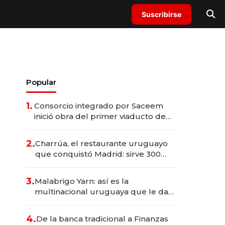
Suscribirse
Popular
1.
Consorcio integrado por Saceem
inició obra del primer viaducto de
los Accesos Este a Montevideo;
inversión total asciende a US$ 54
2.
Charrúa, el restaurante uruguayo
millones
que conquistó Madrid: sirve 300
cubiertos diarios, agota reservas
con un mes de anticipación y
3.
Malabrigo Yarn: así es la
prepara apertura
multinacional uruguaya que le da
de tejer al mundo
4.
De la banca tradicional a Finanzas