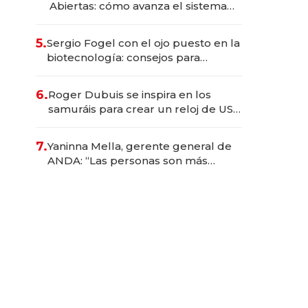
Abiertas: cómo avanza el sistema
financiero uruguayo
5.
Sergio Fogel con el ojo puesto en la
biotecnología: consejos para
emprendedores, oportunidades de
inversión y el rol de la IA
6.
Roger Dubuis se inspira en los
samuráis para crear un reloj de US$
384.000
7.
Yaninna Mella, gerente general de
ANDA: “Las personas son más
importantes que los problemas”