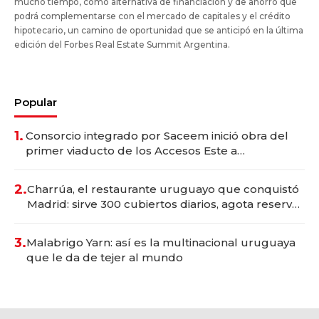
mucho tiempo, como alternativa de financiación y de ahorro que
podrá complementarse con el mercado de capitales y el crédito
hipotecario, un camino de oportunidad que se anticipó en la última
edición del Forbes Real Estate Summit Argentina.
Popular
1.
Consorcio integrado por Saceem inició obra del
primer viaducto de los Accesos Este a
Montevideo; inversión total asciende a US$ 54
millones
2.
Charrúa, el restaurante uruguayo que conquistó
Madrid: sirve 300 cubiertos diarios, agota reservas
con un mes de anticipación y prepara apertura
3.
Malabrigo Yarn: así es la multinacional uruguaya
que le da de tejer al mundo