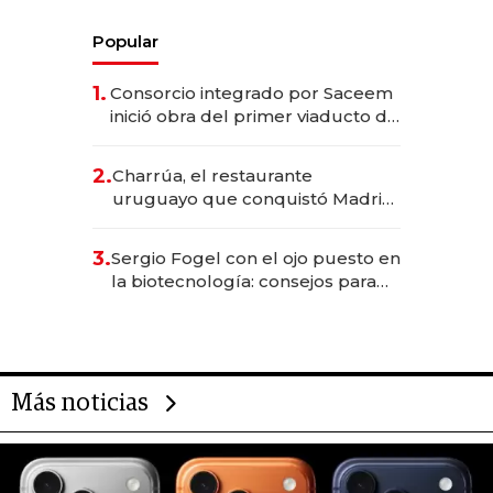
Popular
1.
Consorcio integrado por Saceem
inició obra del primer viaducto de
los Accesos Este a Montevideo;
inversión total asciende a US$ 54
2.
Charrúa, el restaurante
millones
uruguayo que conquistó Madrid:
sirve 300 cubiertos diarios, agota
reservas con un mes de
3.
Sergio Fogel con el ojo puesto en
anticipación y prepara apertura
la biotecnología: consejos para
emprendedores, oportunidades
de inversión y el rol de la IA
Más noticias