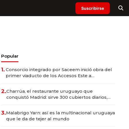
Suscribirse
Popular
1.
Consorcio integrado por Saceem inició obra del
primer viaducto de los Accesos Este a
Montevideo; inversión total asciende a US$ 54
millones
2.
Charrúa, el restaurante uruguayo que
conquistó Madrid: sirve 300 cubiertos diarios,
agota reservas con un mes de anticipación y
prepara apertura
3.
Malabrigo Yarn: así es la multinacional uruguaya
que le da de tejer al mundo