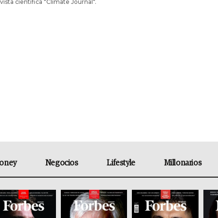
evista científica "Climate Journal".
oney
Negocios
Lifestyle
Millonarios