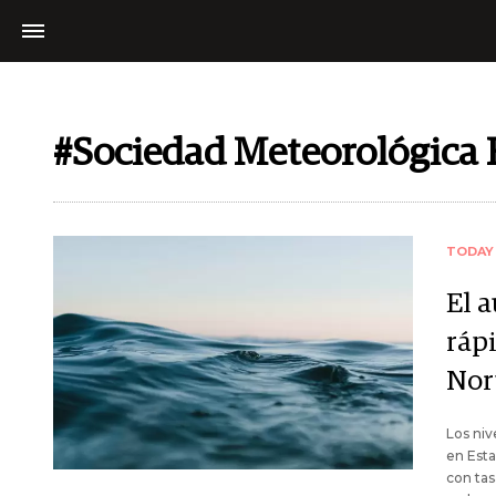
#Sociedad Meteorológica
TODAY
El 
ráp
Nor
Los niv
en Esta
con tas