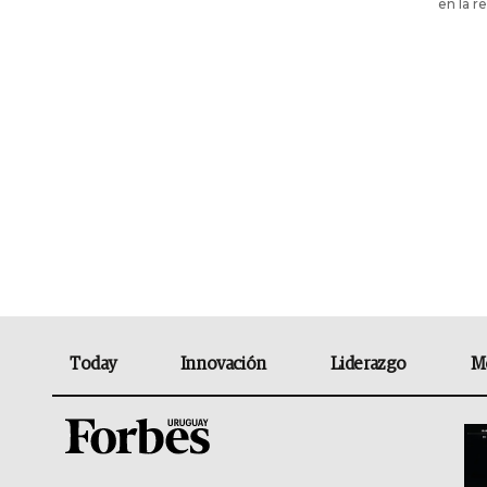
en la r
Today
Innovación
Liderazgo
M