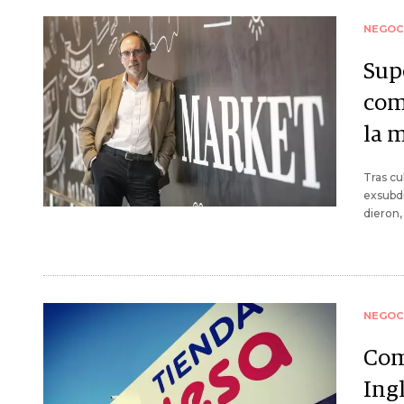
NEGOC
Sup
com
la 
Tras cu
exsubdi
dieron,
NEGOC
Com
Ing