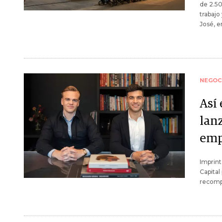
de 2.50
trabajo
José, e
NEGOC
Así 
lan
emp
Imprint
Capital
recompe