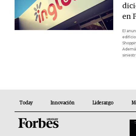
dic
en 
El anun
edifici
Shoppin
Además,
siniest
Today
Innovación
Liderazgo
M