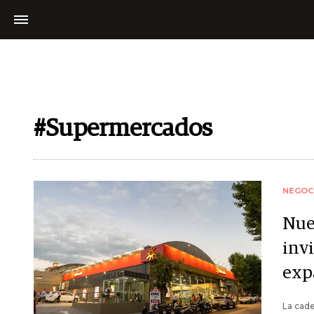
#Supermercados
NEGOC
Nue
inv
exp
La cade