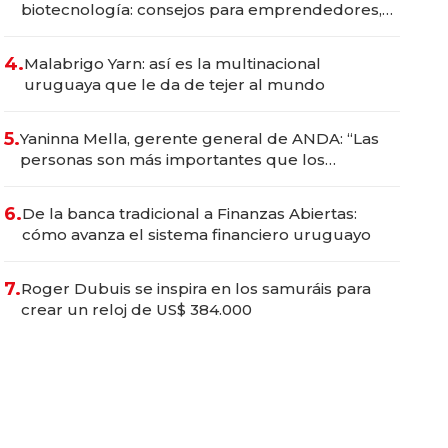
biotecnología: consejos para emprendedores,
oportunidades de inversión y el rol de la IA
4.
Malabrigo Yarn: así es la multinacional
uruguaya que le da de tejer al mundo
5.
Yaninna Mella, gerente general de ANDA: “Las
personas son más importantes que los
problemas”
6.
De la banca tradicional a Finanzas Abiertas:
cómo avanza el sistema financiero uruguayo
7.
Roger Dubuis se inspira en los samuráis para
crear un reloj de US$ 384.000