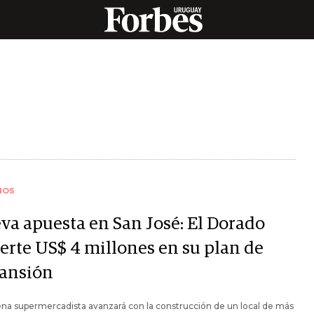
IOS
va apuesta en San José: El Dorado
ierte US$ 4 millones en su plan de
ansión
na supermercadista avanzará con la construcción de un local de más