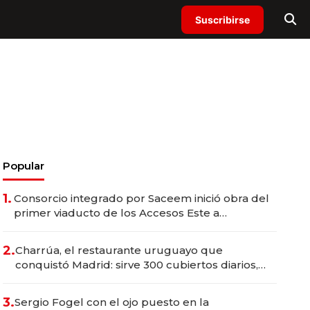
Suscribirse
Popular
1.
Consorcio integrado por Saceem inició obra del
primer viaducto de los Accesos Este a
Montevideo; inversión total asciende a US$ 54
millones
2.
Charrúa, el restaurante uruguayo que
conquistó Madrid: sirve 300 cubiertos diarios,
agota reservas con un mes de anticipación y
prepara apertura
3.
Sergio Fogel con el ojo puesto en la