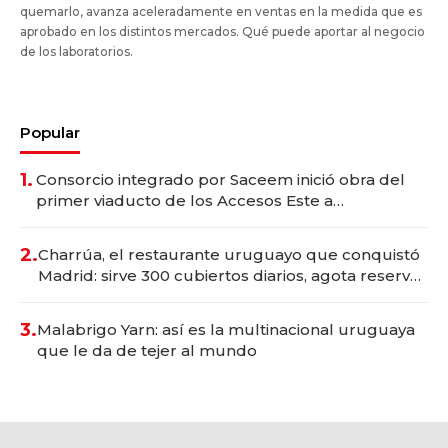
quemarlo, avanza aceleradamente en ventas en la medida que es
aprobado en los distintos mercados. Qué puede aportar al negocio
de los laboratorios.
Popular
1.
Consorcio integrado por Saceem inició obra del
primer viaducto de los Accesos Este a
Montevideo; inversión total asciende a US$ 54
millones
2.
Charrúa, el restaurante uruguayo que conquistó
Madrid: sirve 300 cubiertos diarios, agota reservas
con un mes de anticipación y prepara apertura
3.
Malabrigo Yarn: así es la multinacional uruguaya
que le da de tejer al mundo