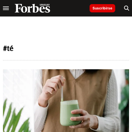
Suscribirse
#té