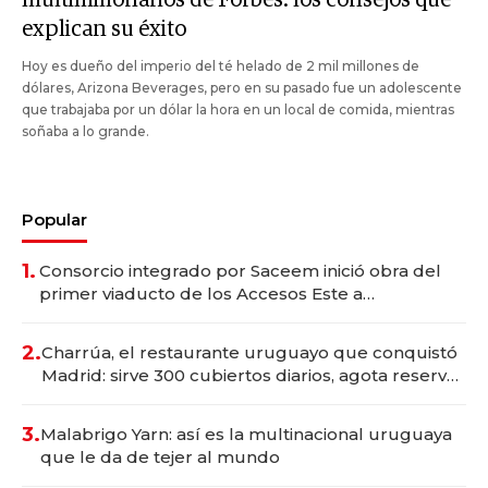
explican su éxito
Hoy es dueño del imperio del té helado de 2 mil millones de
dólares, Arizona Beverages, pero en su pasado fue un adolescente
que trabajaba por un dólar la hora en un local de comida, mientras
soñaba a lo grande.
Popular
1.
Consorcio integrado por Saceem inició obra del
primer viaducto de los Accesos Este a
Montevideo; inversión total asciende a US$ 54
millones
2.
Charrúa, el restaurante uruguayo que conquistó
Madrid: sirve 300 cubiertos diarios, agota reservas
con un mes de anticipación y prepara apertura
3.
Malabrigo Yarn: así es la multinacional uruguaya
que le da de tejer al mundo