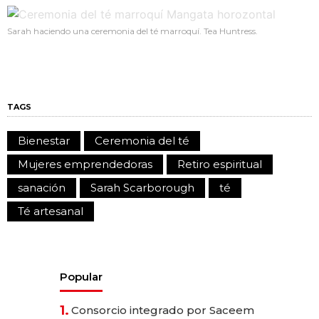
Sarah haciendo una ceremonia del té marroquí. Tea Huntress.
TAGS
Bienestar
Ceremonia del té
Mujeres emprendedoras
Retiro espiritual
sanación
Sarah Scarborough
té
Té artesanal
Popular
1.
Consorcio integrado por Saceem