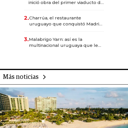
inició obra del primer viaducto de
los Accesos Este a Montevideo;
inversión total asciende a US$ 54
2.
Charrúa, el restaurante
millones
uruguayo que conquistó Madrid:
sirve 300 cubiertos diarios, agota
reservas con un mes de
3.
Malabrigo Yarn: así es la
anticipación y prepara apertura
multinacional uruguaya que le
da de tejer al mundo
Más noticias