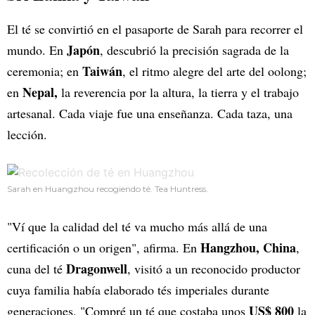
El té se convirtió en el pasaporte de Sarah para recorrer el
Japón
mundo. En
, descubrió la precisión sagrada de la
Taiwán
ceremonia; en
, el ritmo alegre del arte del oolong;
Nepal,
en
la reverencia por la altura, la tierra y el trabajo
artesanal. Cada viaje fue una enseñanza. Cada taza, una
lección.
Sarah en Huangzhou recogiendo té. Tea Huntress.
"Ví que la calidad del té va mucho más allá de una
Hangzhou, China
certificación o un origen", afirma. En
,
Dragonwell
cuna del té
, visitó a un reconocido productor
cuya familia había elaborado tés imperiales durante
US$ 800
generaciones. "Compré un té que costaba unos
la