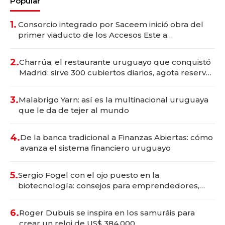
Popular
1.
Consorcio integrado por Saceem inició obra del
primer viaducto de los Accesos Este a
Montevideo; inversión total asciende a US$ 54
millones
2.
Charrúa, el restaurante uruguayo que conquistó
Madrid: sirve 300 cubiertos diarios, agota reservas
con un mes de anticipación y prepara apertura
3.
Malabrigo Yarn: así es la multinacional uruguaya
que le da de tejer al mundo
4.
De la banca tradicional a Finanzas Abiertas: cómo
avanza el sistema financiero uruguayo
5.
Sergio Fogel con el ojo puesto en la
biotecnología: consejos para emprendedores,
oportunidades de inversión y el rol de la IA
6.
Roger Dubuis se inspira en los samuráis para
crear un reloj de US$ 384.000