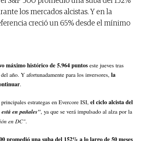
, el S&P 500 promedió una suba del 152%
rante los mercados alcistas. Y en la
 referencia creció un 65% desde el mínimo
vo máximo histórico de 5.964 puntos
este jueves tras
la
 del año. Y afortunadamente para los inversores,
continuar
.
el ciclo alcista del
s principales estrategas en Evercore ISI,
 está en pañales"
, ya que se verá impulsado al alza por la
ción en DC"
.
00 promedió una suba del 152% a lo largo de 50 meses