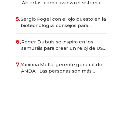
Abiertas: cómo avanza el sistema
financiero uruguayo
5.
Sergio Fogel con el ojo puesto en la
biotecnología: consejos para
emprendedores, oportunidades de
inversión y el rol de la IA
6.
Roger Dubuis se inspira en los
samuráis para crear un reloj de US$
384.000
7.
Yaninna Mella, gerente general de
ANDA: “Las personas son más
importantes que los problemas”