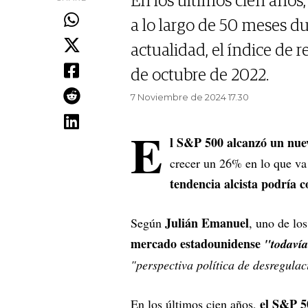
En los últimos cien años
a lo largo de 50 meses du
actualidad, el índice de
de octubre de 2022.
7 Noviembre de 2024 17.30
E
l S&P 500 alcanzó un nue
crecer un 26% en lo que va
tendencia alcista podría 
Julián Emanuel
Según
, uno de lo
mercado estadounidense
"todavía
"perspectiva política de desregula
el S&P 5
En los últimos cien años,