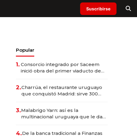
Suscribirse
Popular
1.
Consorcio integrado por Saceem
inició obra del primer viaducto de
los Accesos Este a Montevideo;
inversión total asciende a US$ 54
2.
Charrúa, el restaurante uruguayo
millones
que conquistó Madrid: sirve 300
cubiertos diarios, agota reservas
con un mes de anticipación y
3.
Malabrigo Yarn: así es la
prepara apertura
multinacional uruguaya que le da
de tejer al mundo
4.
De la banca tradicional a Finanzas