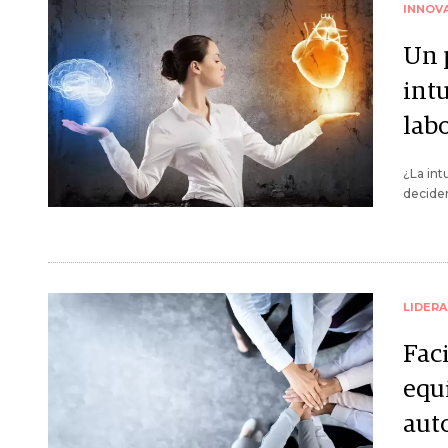
INNOV
Un 
int
lab
¿La int
deciden
LIDER
Fac
equi
aut