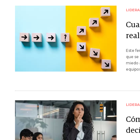
LIDER
Cuan
rea
Este f
que se 
miedo a
equipos
LIDER
Cóm
deci