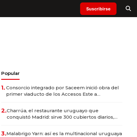
Suscribirse
Popular
1.
Consorcio integrado por Saceem inició obra del
primer viaducto de los Accesos Este a
Montevideo; inversión total asciende a US$ 54
millones
2.
Charrúa, el restaurante uruguayo que
conquistó Madrid: sirve 300 cubiertos diarios,
agota reservas con un mes de anticipación y
prepara apertura
3.
Malabrigo Yarn: así es la multinacional uruguaya