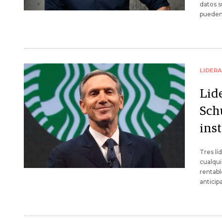
datos s
pueden
LIDER
Lid
Schu
inst
Tres lí
cualqui
rentabl
anticip