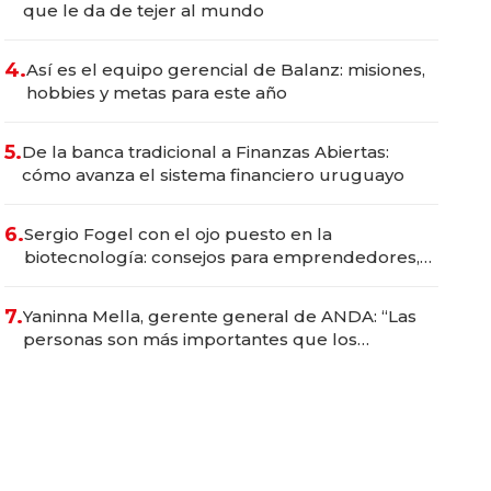
que le da de tejer al mundo
4.
Así es el equipo gerencial de Balanz: misiones,
hobbies y metas para este año
5.
De la banca tradicional a Finanzas Abiertas:
cómo avanza el sistema financiero uruguayo
6.
Sergio Fogel con el ojo puesto en la
biotecnología: consejos para emprendedores,
oportunidades de inversión y el rol de la IA
7.
Yaninna Mella, gerente general de ANDA: “Las
personas son más importantes que los
problemas”