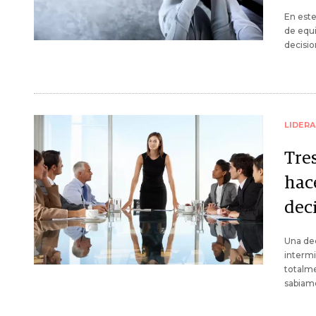
En este
de equi
decisio
LIDER
Tre
hac
dec
Una dec
intermi
totalme
sabiam