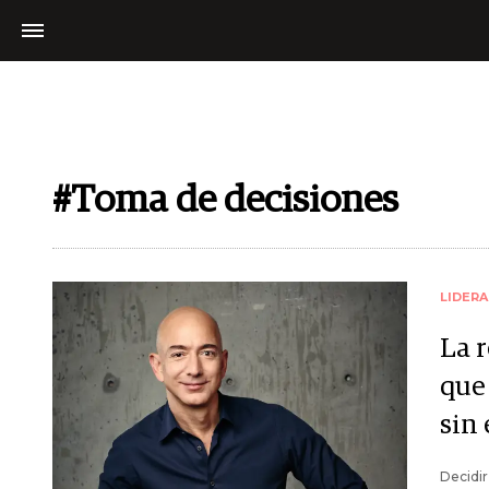
#Toma de decisiones
LIDER
La r
que 
sin
Decidir