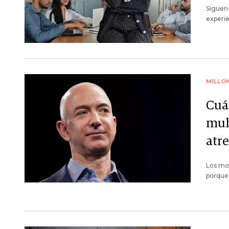
Siguen 
experie
MILLO
Cuál
mul
atr
Los mov
porque 