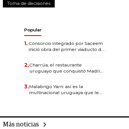
Toma de decisiones
Popular
1.
Consorcio integrado por Saceem
inició obra del primer viaducto de
los Accesos Este a Montevideo;
inversión total asciende a US$ 54
2.
Charrúa, el restaurante
millones
uruguayo que conquistó Madrid:
sirve 300 cubiertos diarios, agota
reservas con un mes de
3.
Malabrigo Yarn: así es la
anticipación y prepara apertura
multinacional uruguaya que le
da de tejer al mundo
Más noticias