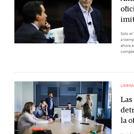
ofic
imit
Solo el
a tiemp
ahora e
complet
LIDER
Las 
det
la o