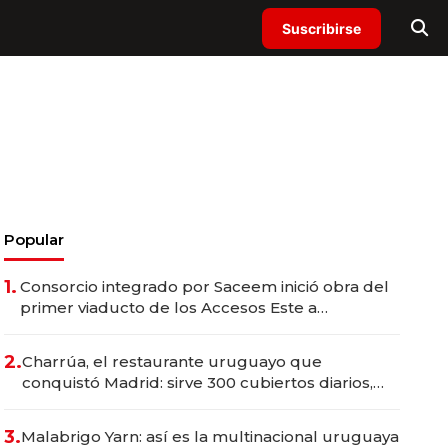
Suscribirse
Popular
1.
Consorcio integrado por Saceem inició obra del
primer viaducto de los Accesos Este a
Montevideo; inversión total asciende a US$ 54
millones
2.
Charrúa, el restaurante uruguayo que
conquistó Madrid: sirve 300 cubiertos diarios,
agota reservas con un mes de anticipación y
prepara apertura
3.
Malabrigo Yarn: así es la multinacional uruguaya