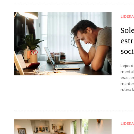
LIDER
Sole
estr
soci
Lejos d
mental 
esto, e
mantene
rutina 
LIDER