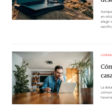
Aunque
en ofic
elegir 
sacrifi
LIDER
Cóm
cas
La dist
comunic
hacerse