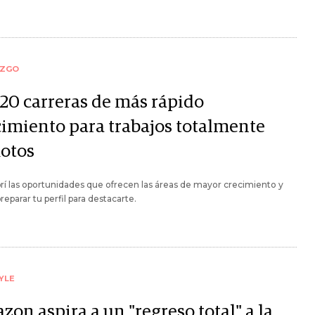
AZGO
 20 carreras de más rápido
cimiento para trabajos totalmente
otos
í las oportunidades que ofrecen las áreas de mayor crecimiento y
eparar tu perfil para destacarte.
YLE
on aspira a un "regreso total" a la