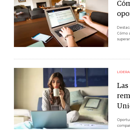
Cóm
opo
Destaca
Cómo ad
superar
LIDER
Las
rem
Uni
Oportun
compañí