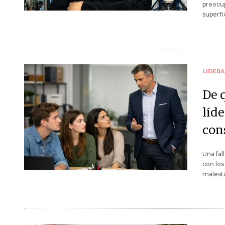
preocup
superfic
LIDER
De q
líd
con
Una fal
con los
malesta