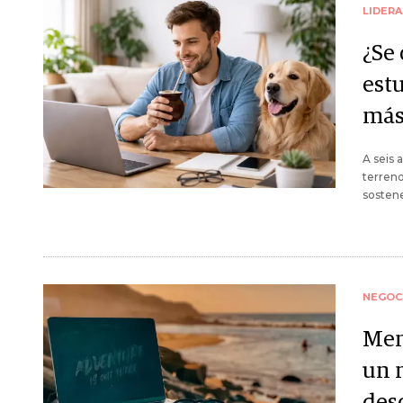
LIDER
¿Se
estu
más
A seis 
terreno
sosten
NEGOC
Men
un 
des