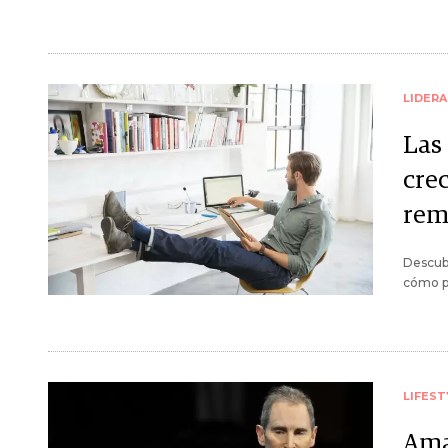
LIDER
Las
cre
rem
Descubr
cómo pr
LIFEST
Amaz