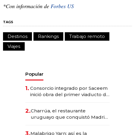
*Con información de
Forbes US
TAGS
Destinos
Rankings
Trabajo remoto
Viajes
Popular
1.
Consorcio integrado por Saceem
inició obra del primer viaducto de
los Accesos Este a Montevideo;
inversión total asciende a US$ 54
2.
Charrúa, el restaurante
millones
uruguayo que conquistó Madrid:
sirve 300 cubiertos diarios, agota
reservas con un mes de
3.
Malabrigo Yarn: así es la