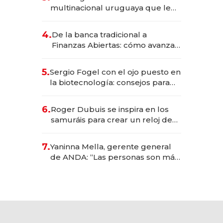
anticipación y prepara apertura
multinacional uruguaya que le
da de tejer al mundo
4.
De la banca tradicional a
Finanzas Abiertas: cómo avanza
el sistema financiero uruguayo
5.
Sergio Fogel con el ojo puesto en
la biotecnología: consejos para
emprendedores, oportunidades
de inversión y el rol de la IA
6.
Roger Dubuis se inspira en los
samuráis para crear un reloj de
US$ 384.000
7.
Yaninna Mella, gerente general
de ANDA: “Las personas son más
importantes que los problemas”