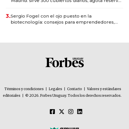
Madrid: sirve 300 cubiertos diarios, agota reservas
con un mes de anticipación y prepara apertura
3.
Sergio Fogel con el ojo puesto en la
biotecnología: consejos para emprendedores,
oportunidades de inversión y el rol de la IA
Términos y condiciones
|
Legales
|
Contacto
|
Valores y estándares
editoriales
|
© 2026. Forbes Uruguay. Todos los derechos reservados.