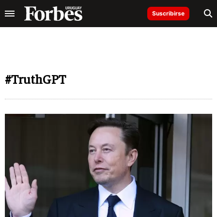
Suscribirse
#TruthGPT