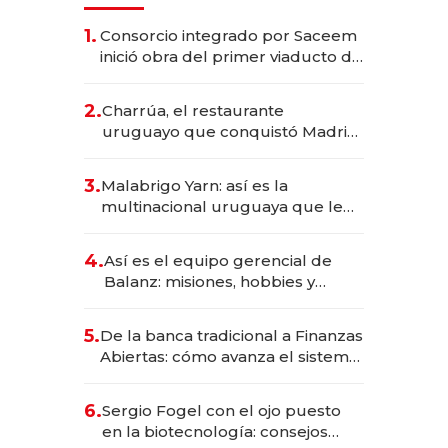
1.
Consorcio integrado por Saceem
inició obra del primer viaducto de
los Accesos Este a Montevideo;
inversión total asciende a US$ 54
2.
Charrúa, el restaurante
millones
uruguayo que conquistó Madrid:
sirve 300 cubiertos diarios, agota
reservas con un mes de
3.
Malabrigo Yarn: así es la
anticipación y prepara apertura
multinacional uruguaya que le
da de tejer al mundo
4.
Así es el equipo gerencial de
Balanz: misiones, hobbies y
metas para este año
5.
De la banca tradicional a Finanzas
Abiertas: cómo avanza el sistema
financiero uruguayo
6.
Sergio Fogel con el ojo puesto
en la biotecnología: consejos