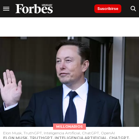
Suscribirse
MILLONARIOS
Elon Musk, TruthGPT, Inteligencia Artificial, ChatGPT, OpenAI
ELON MUSK, TRUTHGPT, INTELIGENCIA ARTIFICIAL, CHATGPT,