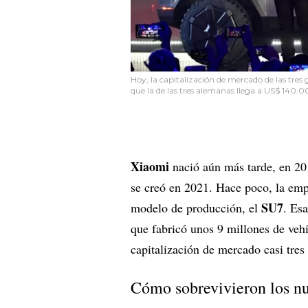
Hoy, la capitalización de mercado de las tre
que la de las tres alemanas llega a US$ 140.
Xiaomi
nació aún más tarde, en 20
se creó en 2021. Hace poco, la em
SU7
modelo de producción, el
. Es
que fabricó unos 9 millones de ve
capitalización de mercado casi tre
Cómo sobrevivieron los n