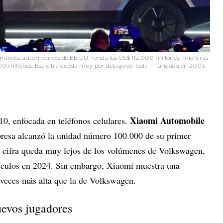
s grandes automotrices de EE.UU. ronda los US$ 112.000 millones, mientras
000 millones. Esa cifra queda muy por debajo de Tesla —fundada en 2003.
Xiaomi Automobile
10, enfocada en teléfonos celulares.
presa alcanzó la unidad número 100.000 de su primer
a cifra queda muy lejos de los volúmenes de Volkswagen,
hículos en 2024. Sin embargo, Xiaomi muestra una
s veces más alta que la de Volkswagen.
uevos jugadores