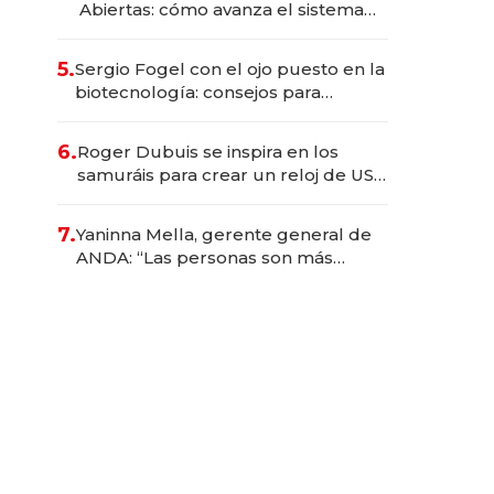
Abiertas: cómo avanza el sistema
financiero uruguayo
5.
Sergio Fogel con el ojo puesto en la
biotecnología: consejos para
emprendedores, oportunidades de
inversión y el rol de la IA
6.
Roger Dubuis se inspira en los
samuráis para crear un reloj de US$
384.000
7.
Yaninna Mella, gerente general de
ANDA: “Las personas son más
importantes que los problemas”