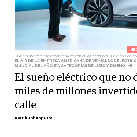
NE
El Air de la empresa americana de vehículos eléctricos Lucid ha sido pr
EL AIR DE LA EMPRESA AMERICANA DE VEHÍCULOS ELÉCTRI
MUNDIAL DEL AÑO EV, CATEGORÍAS DE LUJO Y DISEÑO, MI
El sueño eléctrico que no
miles de millones invertid
calle
Kartik Jobanputra