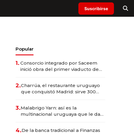
Suscribirse
Popular
1.
Consorcio integrado por Saceem
inició obra del primer viaducto de
los Accesos Este a Montevideo;
inversión total asciende a US$ 54
2.
Charrúa, el restaurante uruguayo
millones
que conquistó Madrid: sirve 300
cubiertos diarios, agota reservas
con un mes de anticipación y
3.
Malabrigo Yarn: así es la
prepara apertura
multinacional uruguaya que le da
de tejer al mundo
4.
De la banca tradicional a Finanzas