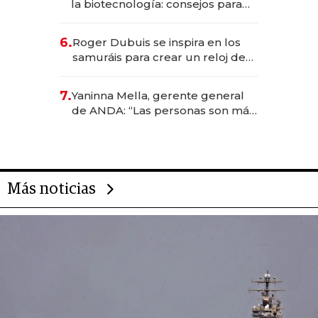
la biotecnología: consejos para
emprendedores, oportunidades
de inversión y el rol de la IA
6.
Roger Dubuis se inspira en los
samuráis para crear un reloj de
US$ 384.000
7.
Yaninna Mella, gerente general
de ANDA: “Las personas son más
importantes que los problemas”
Más noticias