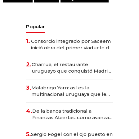
Popular
1.
Consorcio integrado por Saceem
inició obra del primer viaducto de
los Accesos Este a Montevideo;
inversión total asciende a US$ 54
2.
Charrúa, el restaurante
millones
uruguayo que conquistó Madrid:
sirve 300 cubiertos diarios, agota
reservas con un mes de
3.
Malabrigo Yarn: así es la
anticipación y prepara apertura
multinacional uruguaya que le
da de tejer al mundo
4.
De la banca tradicional a
Finanzas Abiertas: cómo avanza
el sistema financiero uruguayo
5.
Sergio Fogel con el ojo puesto en