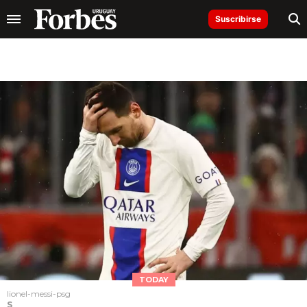
Suscribirse
TODAY
lionel-messi-psg
S