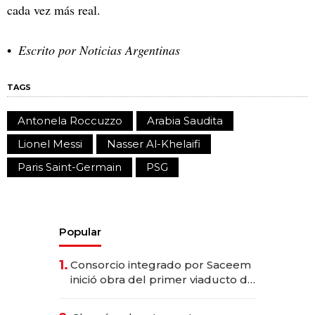
cada vez más real.
Escrito por Noticias Argentinas
TAGS
Antonela Roccuzzo
Arabia Saudita
Lionel Messi
Nasser Al-Khelaifi
Paris Saint-Germain
PSG
Popular
1.
Consorcio integrado por Saceem
inició obra del primer viaducto de
los Accesos Este a Montevideo;
inversión total asciende a US$ 54