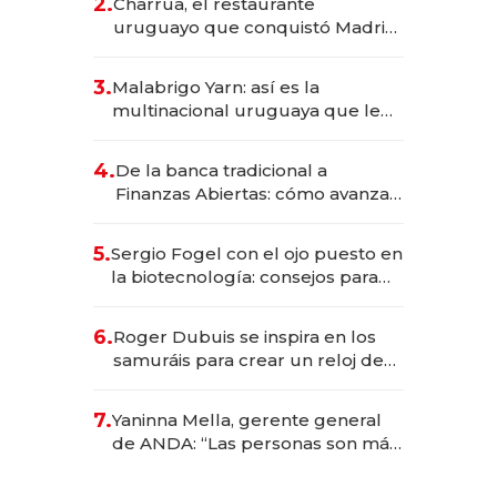
2.
Charrúa, el restaurante
millones
uruguayo que conquistó Madrid:
sirve 300 cubiertos diarios, agota
reservas con un mes de
3.
Malabrigo Yarn: así es la
anticipación y prepara apertura
multinacional uruguaya que le
da de tejer al mundo
4.
De la banca tradicional a
Finanzas Abiertas: cómo avanza
el sistema financiero uruguayo
5.
Sergio Fogel con el ojo puesto en
la biotecnología: consejos para
emprendedores, oportunidades
de inversión y el rol de la IA
6.
Roger Dubuis se inspira en los
samuráis para crear un reloj de
US$ 384.000
7.
Yaninna Mella, gerente general
de ANDA: “Las personas son más
importantes que los problemas”