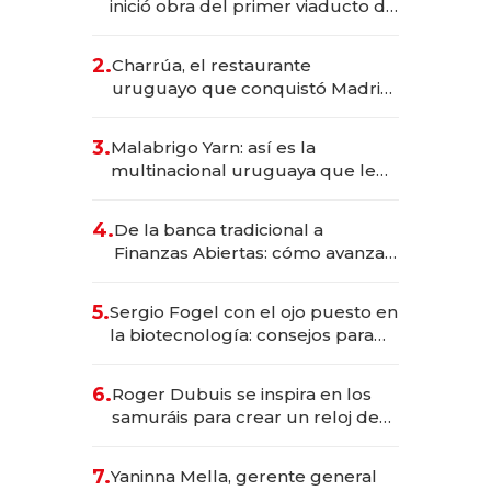
inició obra del primer viaducto de
los Accesos Este a Montevideo;
inversión total asciende a US$ 54
2.
Charrúa, el restaurante
millones
uruguayo que conquistó Madrid:
sirve 300 cubiertos diarios, agota
reservas con un mes de
3.
Malabrigo Yarn: así es la
anticipación y prepara apertura
multinacional uruguaya que le
da de tejer al mundo
4.
De la banca tradicional a
Finanzas Abiertas: cómo avanza
el sistema financiero uruguayo
5.
Sergio Fogel con el ojo puesto en
la biotecnología: consejos para
emprendedores, oportunidades
de inversión y el rol de la IA
6.
Roger Dubuis se inspira en los
samuráis para crear un reloj de
US$ 384.000
7.
Yaninna Mella, gerente general