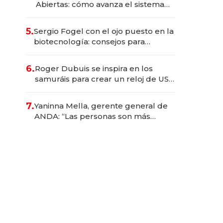
Abiertas: cómo avanza el sistema
financiero uruguayo
5.
Sergio Fogel con el ojo puesto en la
biotecnología: consejos para
emprendedores, oportunidades de
inversión y el rol de la IA
6.
Roger Dubuis se inspira en los
samuráis para crear un reloj de US$
384.000
7.
Yaninna Mella, gerente general de
ANDA: “Las personas son más
importantes que los problemas”