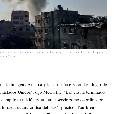
ias instalaciones nucleares iraníes el sábado, Irán respondió con ataques
nse en Catar.
ra, la imagen de marca y la campaña electoral en lugar de
 de Estados Unidos", dijo McCarthy. "Esa era ha terminado.
cumplir su misión estatutaria: servir como coordinador
ambién
infraestructura crítica del país", precisó. T