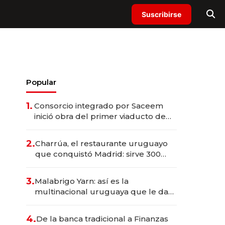
Suscribirse
Popular
1.
Consorcio integrado por Saceem
inició obra del primer viaducto de
los Accesos Este a Montevideo;
inversión total asciende a US$ 54
2.
Charrúa, el restaurante uruguayo
millones
que conquistó Madrid: sirve 300
cubiertos diarios, agota reservas
con un mes de anticipación y
3.
Malabrigo Yarn: así es la
prepara apertura
multinacional uruguaya que le da
de tejer al mundo
4.
De la banca tradicional a Finanzas