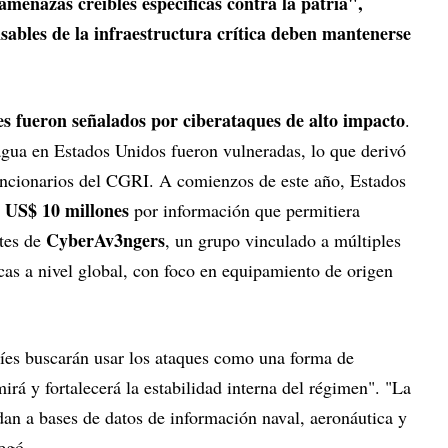
menazas creíbles específicas contra la patria",
sables de la infraestructura crítica deben mantenerse
íes fueron señalados por ciberataques de alto impacto
.
 agua en Estados Unidos fueron vulneradas, lo que derivó
uncionarios del CGRI. A comienzos de este año, Estados
 US$ 10 millones
por información que permitiera
CyberAv3ngers
ntes de
, un grupo vinculado a múltiples
icas a nivel global, con foco en equipamiento de origen
níes buscarán usar los ataques como una forma de
irá y fortalecerá la estabilidad interna del régimen". "La
an a bases de datos de información naval, aeronáutica y
egó.