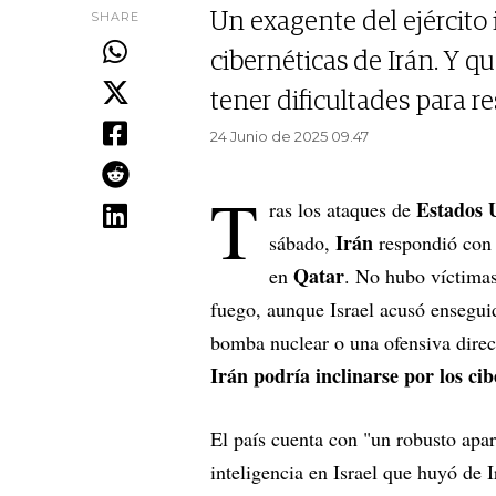
SHARE
Un exagente del ejército 
cibernéticas de Irán. Y 
tener dificultades para r
24 Junio de 2025 09.47
T
Estados 
ras los ataques de
Irán
sábado,
respondió con
Qatar
en
. No hubo víctimas
fuego, aunque Israel acusó enseguid
bomba nuclear o una ofensiva direct
Irán podría inclinarse por los ci
El país cuenta con "un robusto apar
inteligencia en Israel que huyó de 