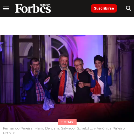
Suscribirse
TODAY
Fernando Pereira, Mario Bergara, Salvador Schelotto y Verónica Piñeiro.
Foto: X