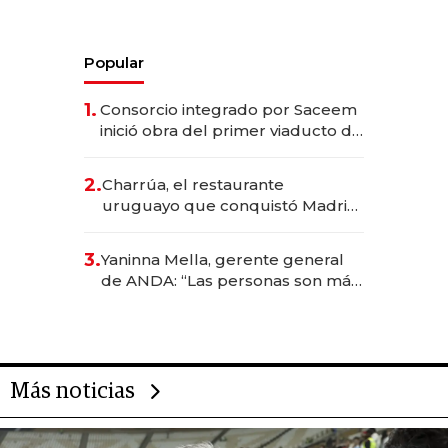
Popular
1.
Consorcio integrado por Saceem
inició obra del primer viaducto de
los Accesos Este a Montevideo;
inversión total asciende a US$ 54
2.
Charrúa, el restaurante
millones
uruguayo que conquistó Madrid:
sirve 300 cubiertos diarios, agota
reservas con un mes de
3.
Yaninna Mella, gerente general
anticipación y prepara apertura
de ANDA: “Las personas son más
importantes que los problemas”
Más noticias