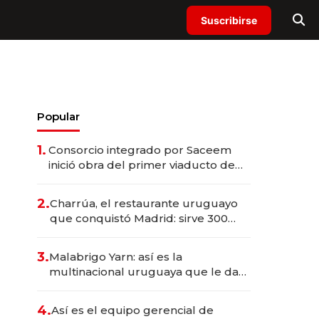
Suscribirse
Popular
1.
Consorcio integrado por Saceem
inició obra del primer viaducto de
los Accesos Este a Montevideo;
inversión total asciende a US$ 54
2.
Charrúa, el restaurante uruguayo
millones
que conquistó Madrid: sirve 300
cubiertos diarios, agota reservas
con un mes de anticipación y
3.
Malabrigo Yarn: así es la
prepara apertura
multinacional uruguaya que le da
de tejer al mundo
4.
Así es el equipo gerencial de