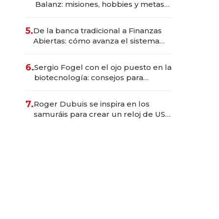
Balanz: misiones, hobbies y metas
para este año
5.
De la banca tradicional a Finanzas
Abiertas: cómo avanza el sistema
financiero uruguayo
6.
Sergio Fogel con el ojo puesto en la
biotecnología: consejos para
emprendedores, oportunidades de
inversión y el rol de la IA
7.
Roger Dubuis se inspira en los
samuráis para crear un reloj de US$
384.000