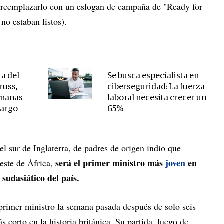
ra reemplazarlo con un eslogan de campaña de "Ready for
no estaban listos).
ra del
Se busca especialista en
russ,
ciberseguridad: La fuerza
emanas
laboral necesita crecer un
cargo
65%
l sur de Inglaterra, de padres de origen indio que
será el primer ministro más
joven
en
este de África,
sudasiático del país.
rimer ministro la semana pasada después de solo seis
 corto en la historia británica. Su partida, luego de