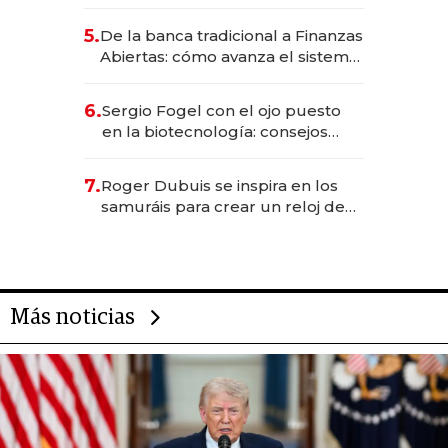
metas para este año
5.
De la banca tradicional a Finanzas
Abiertas: cómo avanza el sistema
financiero uruguayo
6.
Sergio Fogel con el ojo puesto
en la biotecnología: consejos
para emprendedores,
oportunidades de inversión y el
7.
Roger Dubuis se inspira en los
rol de la IA
samuráis para crear un reloj de
US$ 384.000
Más noticias