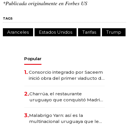
*Publicada originalmente en Forbes US
TAGS
Aranceles
Estados Unidos
Tarifas
Trump
Popular
1.
Consorcio integrado por Saceem
inició obra del primer viaducto de
los Accesos Este a Montevideo;
inversión total asciende a US$ 54
2.
Charrúa, el restaurante
millones
uruguayo que conquistó Madrid:
sirve 300 cubiertos diarios, agota
reservas con un mes de
3.
Malabrigo Yarn: así es la
anticipación y prepara apertura
multinacional uruguaya que le
da de tejer al mundo