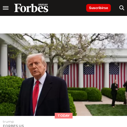
Suscribirse
TODAY
trump
FORBES US