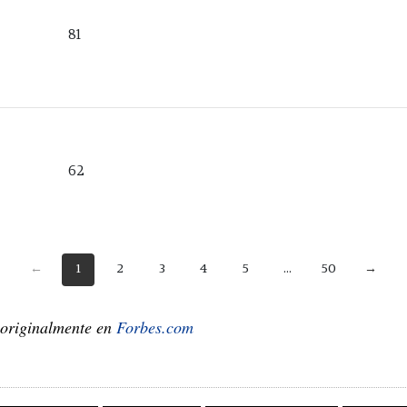
81
62
←
1
2
3
4
5
...
50
→
 originalmente en
Forbes.com