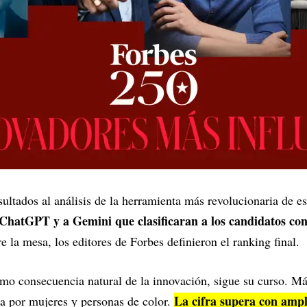
ltados al análisis de la herramienta más revolucionaria de est
ChatGPT y a Gemini que clasificaran a los candidatos con 
 la mesa, los editores de Forbes definieron el ranking final.
mo consecuencia natural de la innovación, sigue su curso. Má
La cifra supera con ampl
ada por mujeres y personas de color.