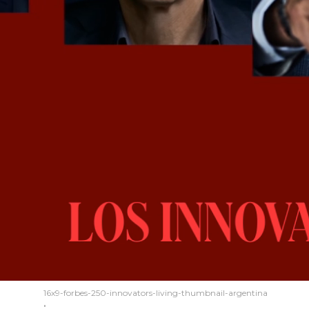
16x9-forbes-250-innovators-living-thumbnail-argentina
.