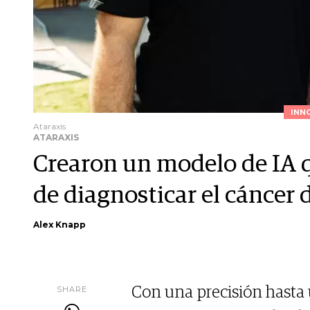
INN
Ataraxis
ATARAXIS
Crearon un modelo de IA q
de diagnosticar el cáncer
Alex Knapp
SHARE
Con una precisión hasta 