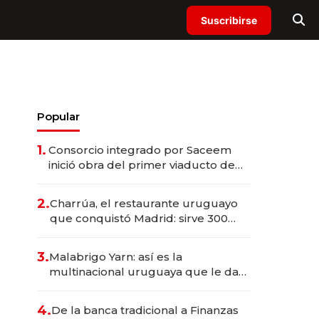
Suscribirse
Popular
1.
Consorcio integrado por Saceem
inició obra del primer viaducto de
los Accesos Este a Montevideo;
inversión total asciende a US$ 54
2.
Charrúa, el restaurante uruguayo
millones
que conquistó Madrid: sirve 300
cubiertos diarios, agota reservas
con un mes de anticipación y
3.
Malabrigo Yarn: así es la
prepara apertura
multinacional uruguaya que le da
de tejer al mundo
4.
De la banca tradicional a Finanzas