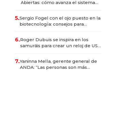
Abiertas: cómo avanza el sistema
financiero uruguayo
5.
Sergio Fogel con el ojo puesto en la
biotecnología: consejos para
emprendedores, oportunidades de
inversión y el rol de la IA
6.
Roger Dubuis se inspira en los
samuráis para crear un reloj de US$
384.000
7.
Yaninna Mella, gerente general de
ANDA: “Las personas son más
importantes que los problemas”