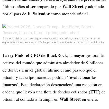
Wall Street
últimos años al ser amparado por
y adoptado
El Salvador
por el país de
como moneda oficial.
El precio del bitcoin se disparó en los últimos años, dando lugar a serias
especulaciones de que podría llegar a eclipsar tanto al oro como al bitcoin.
Larry Fink
CEO
BlackRock
, el
de
, la mayor gestora de
activos del mundo que administra alrededor de 9 billones
de dólares a nivel global, afirmó el año pasado que el
bitcoin y las criptomonedas podrían "revolucionar las
finanzas". Esta declaración desencadenó una reacción en
ETF
cadena que llevó a una flota de fondos cotizados (
) de
Wall Street
bitcoin al contado a irrumpir en
en enero.