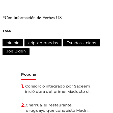
*Con información de Forbes US.
TAGS
bitcoin
criptomonedas
Estados Unidos
Joe Biden
Popular
1.
Consorcio integrado por Saceem
inició obra del primer viaducto de
los Accesos Este a Montevideo;
inversión total asciende a US$ 54
2.
Charrúa, el restaurante
millones
uruguayo que conquistó Madrid: