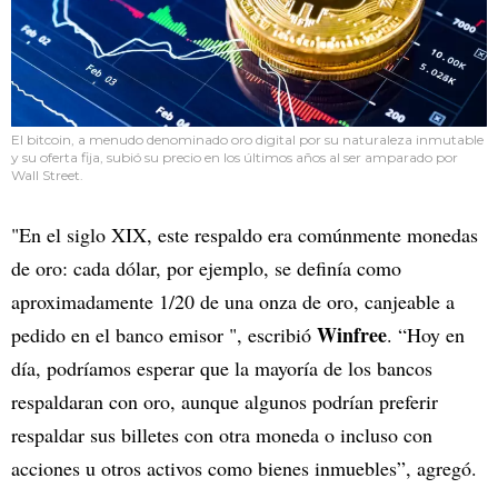
El bitcoin, a menudo denominado oro digital por su naturaleza inmutable
y su oferta fija, subió su precio en los últimos años al ser amparado por
Wall Street.
"En el siglo XIX, este respaldo era comúnmente monedas
de oro: cada dólar, por ejemplo, se definía como
aproximadamente 1/20 de una onza de oro, canjeable a
Winfree
pedido en el banco emisor ", escribió
. “Hoy en
día, podríamos esperar que la mayoría de los bancos
respaldaran con oro, aunque algunos podrían preferir
respaldar sus billetes con otra moneda o incluso con
acciones u otros activos como bienes inmuebles”, agregó.