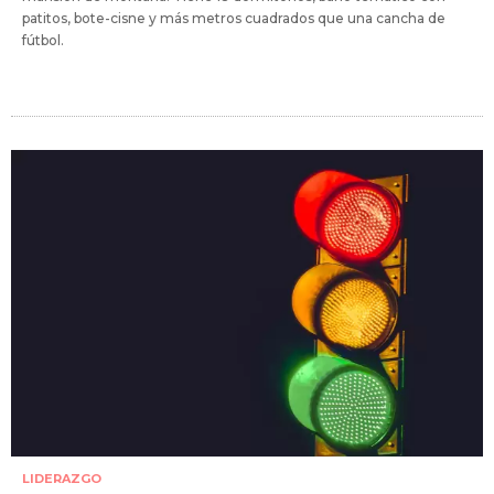
patitos, bote-cisne y más metros cuadrados que una cancha de
fútbol.
LIDERAZGO