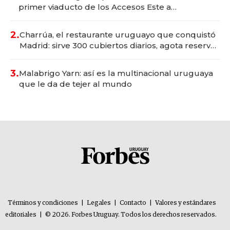
primer viaducto de los Accesos Este a
Montevideo; inversión total asciende a US$ 54
millones
2.
Charrúa, el restaurante uruguayo que conquistó
Madrid: sirve 300 cubiertos diarios, agota reservas
con un mes de anticipación y prepara apertura
3.
Malabrigo Yarn: así es la multinacional uruguaya
que le da de tejer al mundo
Términos y condiciones
|
Legales
|
Contacto
|
Valores y estándares
editoriales
|
© 2026. Forbes Uruguay. Todos los derechos reservados.