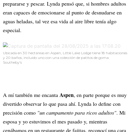
prepararse y pescar. Lynda pensó que, si hombres adultos
eran capaces de emocionarse al punto de desnudarse en
aguas heladas, tal vez esa vida al aire libre tenía algo
especial.
Ubicada en 30 hectáreas en Aspen, Little Lake Lodge tiene 18 habitaciones
y 20 baños, incluido uno con una colección de patitos de goma.
Southeby's
Aspen
A mí también me encanta
, en parte porque es muy
divertido observar lo que pasa ahí. Lynda lo define con
precisión como
"un campamento para ricos adultos"
. Mi
esposa y yo estuvimos el mes pasado y, mientras
cenábamos en un restaurante de fajitas, reconocí una cara