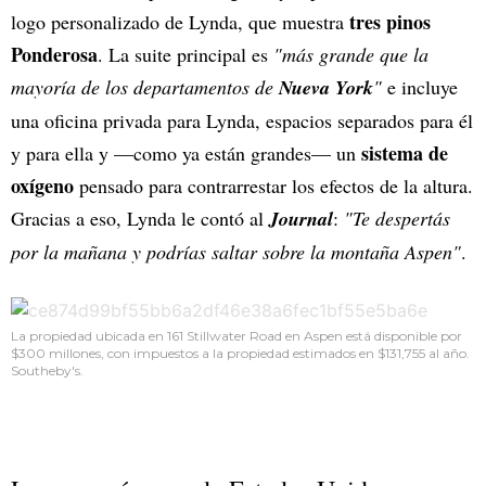
tres pinos
logo personalizado de Lynda, que muestra
Ponderosa
. La suite principal es
"más grande que la
mayoría de los departamentos de
Nueva York
"
e incluye
una oficina privada para Lynda, espacios separados para él
sistema de
y para ella y —como ya están grandes— un
oxígeno
pensado para contrarrestar los efectos de la altura.
Gracias a eso, Lynda le contó al
Journal
:
"Te despertás
por la mañana y podrías saltar sobre la montaña Aspen"
.
La propiedad ubicada en 161 Stillwater Road en Aspen está disponible por
$300 millones, con impuestos a la propiedad estimados en $131,755 al año.
Southeby's.