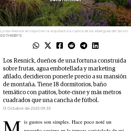
Lynda Resnick se inspiró en la arquitectura rústica de los albergues del Servici
SOTHEBY'S
Los Resnick, dueños de una fortuna construida
sobre frutas, agua embotellada y marketing
afilado, decidieron ponerle precio a su mansión
de montaña. Tiene 18 dormitorios, baño
temático con patitos, bote-cisne y más metros
cuadrados que una cancha de fútbol.
13 Octubre de 2025 09.35
M
is gustos son simples. Hace poco noté un
pequeño agujero en la terraza acristalada de mi