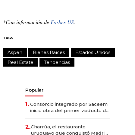
*Con información de
Forbes US
.
TAGS
Aspen
Bienes Raíces
Estados Unidos
Real Estate
Tendencias
Popular
1.
Consorcio integrado por Saceem
inició obra del primer viaducto de
los Accesos Este a Montevideo;
inversión total asciende a US$ 54
2.
Charrúa, el restaurante
millones
uruguayo que conquistó Madrid: