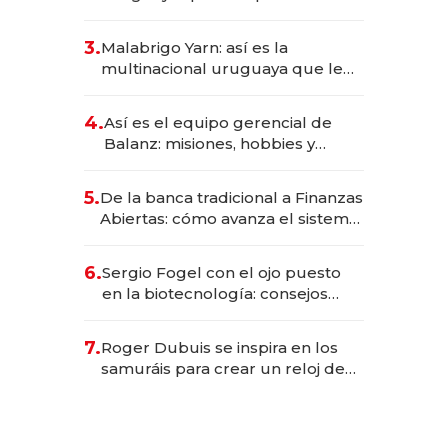
sirve 300 cubiertos diarios, agota
reservas con un mes de
3.
Malabrigo Yarn: así es la
anticipación y prepara apertura
multinacional uruguaya que le
da de tejer al mundo
4.
Así es el equipo gerencial de
Balanz: misiones, hobbies y
metas para este año
5.
De la banca tradicional a Finanzas
Abiertas: cómo avanza el sistema
financiero uruguayo
6.
Sergio Fogel con el ojo puesto
en la biotecnología: consejos
para emprendedores,
oportunidades de inversión y el
7.
Roger Dubuis se inspira en los
rol de la IA
samuráis para crear un reloj de
US$ 384.000