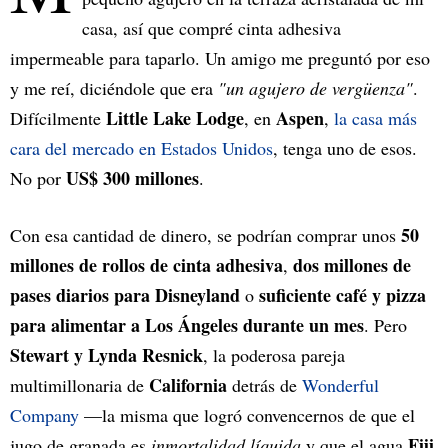
casa, así que compré cinta adhesiva
impermeable para taparlo. Un amigo me preguntó por eso
y me reí, diciéndole que era
"un agujero de vergüenza"
.
Little Lake Lodge
Aspen
Difícilmente
, en
,
la casa más
cara del mercado en Estados Unidos
, tenga uno de esos.
US$ 300 millones
No por
.
50
Con esa cantidad de dinero, se podrían comprar unos
millones de rollos de cinta adhesiva
dos millones de
,
pases diarios para Disneyland
suficiente café y pizza
o
para alimentar a Los Ángeles durante un mes
. Pero
Stewart y Lynda Resnick
, la poderosa pareja
California
multimillonaria de
detrás de
Wonderful
Company
—la misma que logró convencernos de que el
Fiji
jugo de granada es
inmortalidad líquida
y que el agua