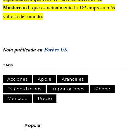
Mastercard
, que es actualmente la 18ª empresa más
valiosa del mundo.
Nota publicada en
Forbes US.
TAGS
Acciones
Apple
Aranceles
Estados Unidos
Importaciones
iPhone
Mercado
Precio
Popular