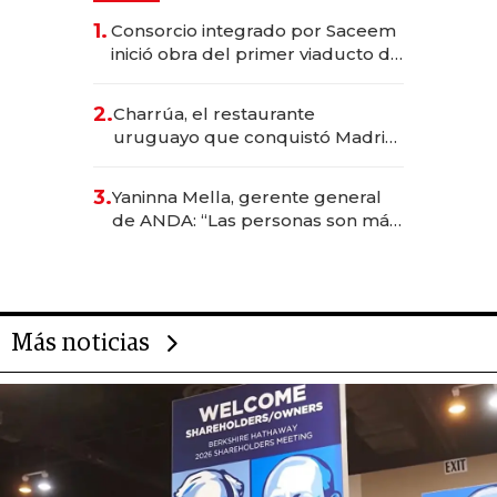
1.
Consorcio integrado por Saceem
inició obra del primer viaducto de
los Accesos Este a Montevideo;
inversión total asciende a US$ 54
2.
Charrúa, el restaurante
millones
uruguayo que conquistó Madrid:
sirve 300 cubiertos diarios, agota
reservas con un mes de
3.
Yaninna Mella, gerente general
anticipación y prepara apertura
de ANDA: “Las personas son más
importantes que los problemas”
Más noticias