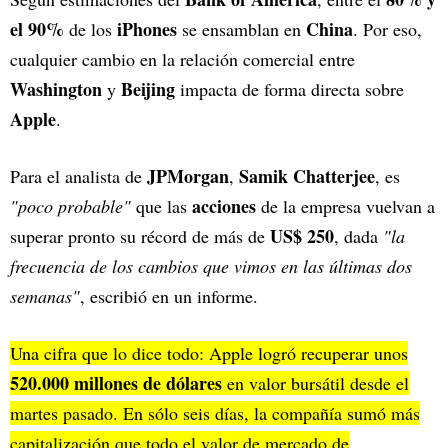
el 90%
iPhones
China
de los
se ensamblan en
. Por eso,
cualquier cambio en la relación comercial entre
Washington
Beijing
y
impacta de forma directa sobre
Apple
.
JPMorgan
Samik Chatterjee
Para el analista de
,
, es
acciones
"poco probable"
que las
de la empresa vuelvan a
US$ 250
superar pronto su récord de más de
, dada
"la
frecuencia de los cambios que vimos en las últimas dos
semanas"
, escribió en un informe.
Una cifra que lo dice todo: Apple logró recuperar unos
520.000 millones de dólares
en valor bursátil desde el
martes pasado. En sólo seis días, la compañía sumó más
capitalización que todo el valor de mercado de