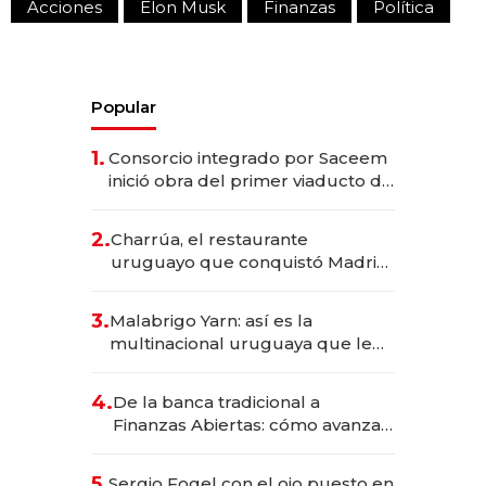
Acciones
Elon Musk
Finanzas
Política
Popular
1.
Consorcio integrado por Saceem
inició obra del primer viaducto de
los Accesos Este a Montevideo;
inversión total asciende a US$ 54
2.
Charrúa, el restaurante
millones
uruguayo que conquistó Madrid:
sirve 300 cubiertos diarios, agota
reservas con un mes de
3.
Malabrigo Yarn: así es la
anticipación y prepara apertura
multinacional uruguaya que le
da de tejer al mundo
4.
De la banca tradicional a
Finanzas Abiertas: cómo avanza
el sistema financiero uruguayo
5.
Sergio Fogel con el ojo puesto en