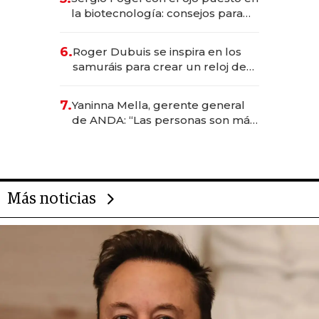
la biotecnología: consejos para
emprendedores, oportunidades
de inversión y el rol de la IA
6.
Roger Dubuis se inspira en los
samuráis para crear un reloj de
US$ 384.000
7.
Yaninna Mella, gerente general
de ANDA: “Las personas son más
importantes que los problemas”
Más noticias