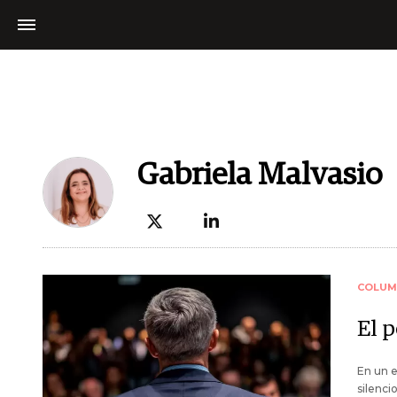
Gabriela Malvasio
COLUM
El p
En un e
silenci