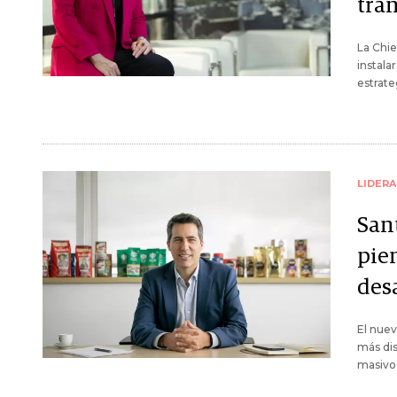
tra
La Chie
instala
estrat
LIDER
San
pie
des
El nuev
más dis
masivo 