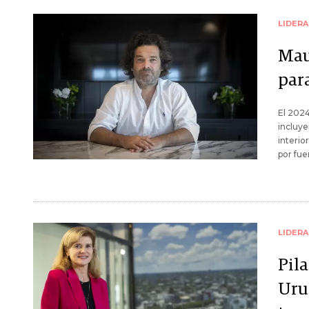
LIDER
Mau
par
El 2024
incluye
interio
por fue
LIDER
Pila
Uru