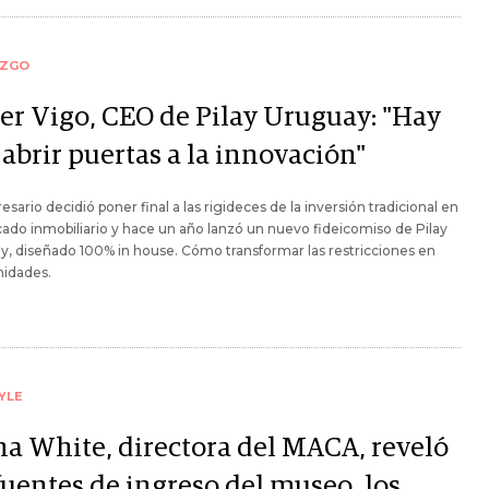
AZGO
ier Vigo, CEO de Pilay Uruguay: "Hay
abrir puertas a la innovación"
esario decidió poner final a las rigideces de la inversión tradicional en
ado inmobiliario y hace un año lanzó un nuevo fideicomiso de Pilay
, diseñado 100% in house. Cómo transformar las restricciones en
nidades.
YLE
na White, directora del MACA, reveló
fuentes de ingreso del museo, los