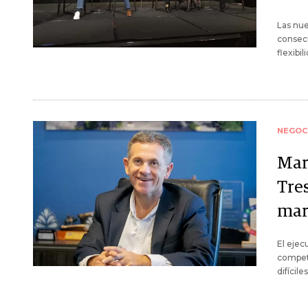
Las nue
consecu
flexibi
NEGOC
Mar
Tres
mar
El ejec
compet
difícile