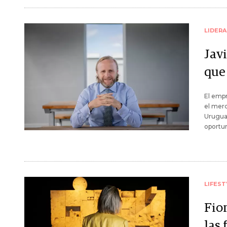
LIDER
Jav
que 
El empr
el merc
Uruguay
oportu
LIFEST
Fio
las 