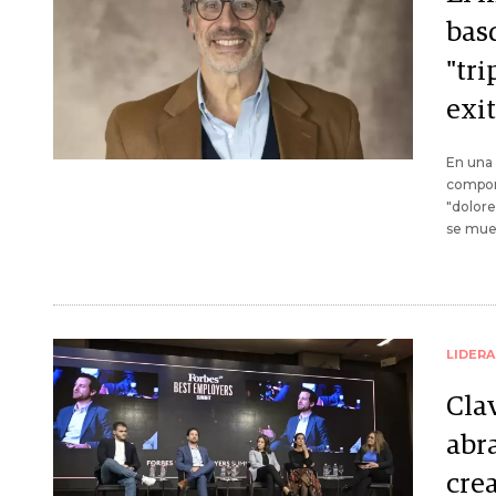
basq
"tri
exi
En una 
comport
"dolore
se muev
LIDER
Clav
abra
cre