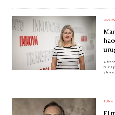
LIDER
Mar
hac
uru
Al fren
busca p
y la es
SUMMI
El 