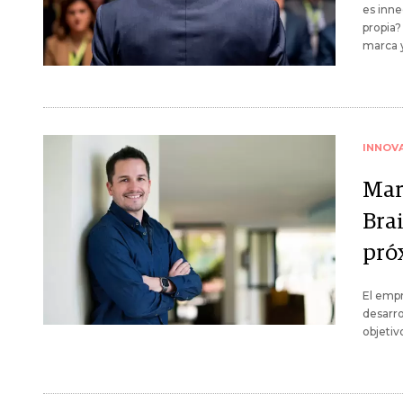
es inne
propia?
marca y
INNOV
Mar
Bra
pró
El empr
desarro
objetiv