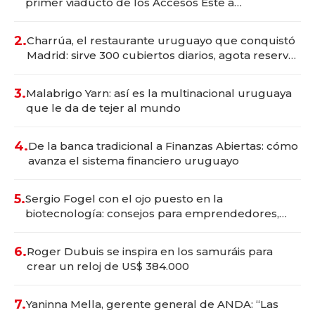
primer viaducto de los Accesos Este a
Montevideo; inversión total asciende a US$ 54
millones
2.
Charrúa, el restaurante uruguayo que conquistó
Madrid: sirve 300 cubiertos diarios, agota reservas
con un mes de anticipación y prepara apertura
3.
Malabrigo Yarn: así es la multinacional uruguaya
que le da de tejer al mundo
4.
De la banca tradicional a Finanzas Abiertas: cómo
avanza el sistema financiero uruguayo
5.
Sergio Fogel con el ojo puesto en la
biotecnología: consejos para emprendedores,
oportunidades de inversión y el rol de la IA
6.
Roger Dubuis se inspira en los samuráis para
crear un reloj de US$ 384.000
7.
Yaninna Mella, gerente general de ANDA: “Las