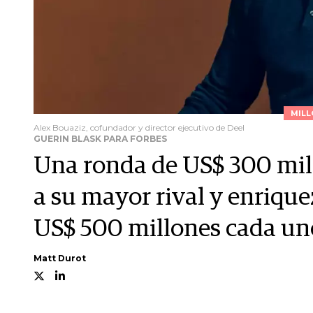
MILL
Alex Bouaziz, cofundador y director ejecutivo de Deel
GUERIN BLASK PARA FORBES
Una ronda de US$ 300 mil
a su mayor rival y enriqu
US$ 500 millones cada un
Matt Durot