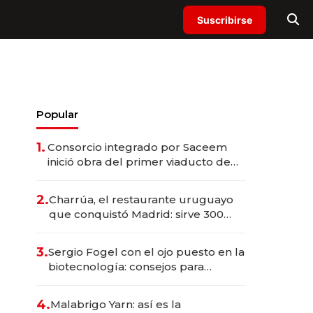
Suscribirse
Popular
1.
Consorcio integrado por Saceem
inició obra del primer viaducto de
los Accesos Este a Montevideo;
inversión total asciende a US$ 54
2.
Charrúa, el restaurante uruguayo
millones
que conquistó Madrid: sirve 300
cubiertos diarios, agota reservas
con un mes de anticipación y
3.
Sergio Fogel con el ojo puesto en la
prepara apertura
biotecnología: consejos para
emprendedores, oportunidades de
inversión y el rol de la IA
4.
Malabrigo Yarn: así es la