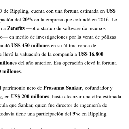
US$
O de Rippling, cuenta con una fortuna estimada en
20%
cipación del
en la empresa que cofundó en 2016. Lo
Zenefits
n a
—otra startup de software de recursos
— en medio de investigaciones por la venta de pólizas
US$ 450 millones
ecaudó
en su última ronda de
US$ 16.800
e llevó la valuación de la compañía a
millones
del año anterior. Esa operación elevó la fortuna
 millones
.
Prasanna Sankar
l patrimonio neto de
, cofundador y
US$ 200 millones
ng, en
, hasta alcanzar una cifra estimada
cula que Sankar, quien fue director de ingeniería de
9%
todavía tiene una participación del
en Rippling.