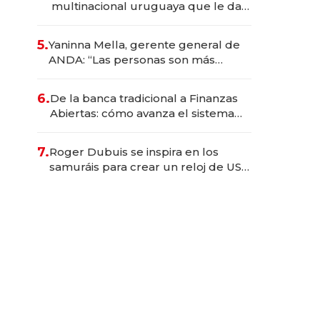
multinacional uruguaya que le da
de tejer al mundo
5.
Yaninna Mella, gerente general de
ANDA: “Las personas son más
importantes que los problemas”
6.
De la banca tradicional a Finanzas
Abiertas: cómo avanza el sistema
financiero uruguayo
7.
Roger Dubuis se inspira en los
samuráis para crear un reloj de US$
384.000