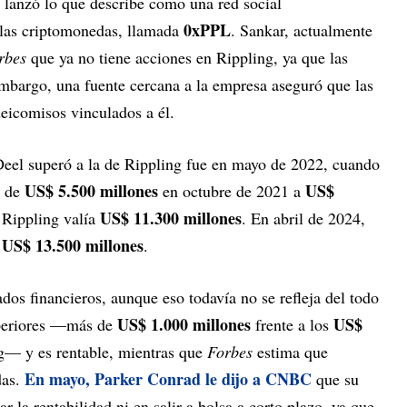
lanzó lo que describe como una red social
0xPPL
e las criptomonedas, llamada
. Sankar, actualmente
rbes
que ya no tiene acciones en Rippling, ya que las
embargo, una fuente cercana a la empresa aseguró que las
ideicomisos vinculados a él.
Deel superó a la de Rippling fue en mayo de 2022, cuando
US$ 5.500 millones
US$
ó de
en octubre de 2021 a
US$ 11.300 millones
 Rippling valía
. En abril de 2024,
US$ 13.500 millones
a
.
dos financieros, aunque eso todavía no se refleja del todo
US$ 1.000 millones
US$
uperiores —más de
frente a los
g— y es rentable, mientras que
Forbes
estima que
En mayo, Parker Conrad le dijo a CNBC
das.
que su
 la rentabilidad ni en salir a bolsa a corto plazo, ya que