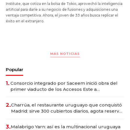
Institute, que cotiza en la bolsa de Tokio, aprovechó la inteligencia
artificial para darle a su negocio de fusiones y adquisiciones una
ventaja competitiva. Ahora, el joven de 33 años busca replicar el
éxito en el extranjero.
MAS NOTICIAS
Popular
1.
Consorcio integrado por Saceem inició obra del
primer viaducto de los Accesos Este a
Montevideo; inversión total asciende a US$ 54
millones
2.
Charrúa, el restaurante uruguayo que conquistó
Madrid: sirve 300 cubiertos diarios, agota reservas
con un mes de anticipación y prepara apertura
3.
Malabrigo Yarn: así es la multinacional uruguaya