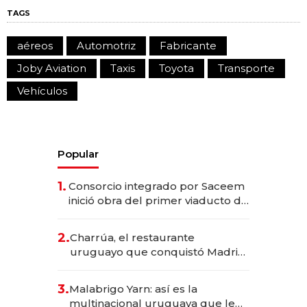
TAGS
aéreos
Automotriz
Fabricante
Joby Aviation
Taxis
Toyota
Transporte
Vehículos
Popular
1.
Consorcio integrado por Saceem
inició obra del primer viaducto de
los Accesos Este a Montevideo;
inversión total asciende a US$ 54
2.
Charrúa, el restaurante
millones
uruguayo que conquistó Madrid:
sirve 300 cubiertos diarios, agota
reservas con un mes de
3.
Malabrigo Yarn: así es la
anticipación y prepara apertura
multinacional uruguaya que le