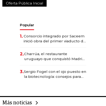
Oferta Pública Inicial
Popular
1.
Consorcio integrado por Saceem
inició obra del primer viaducto de
los Accesos Este a Montevideo;
inversión total asciende a US$ 54
2.
Charrúa, el restaurante
millones
uruguayo que conquistó Madrid:
sirve 300 cubiertos diarios, agota
reservas con un mes de
3.
Sergio Fogel con el ojo puesto en
anticipación y prepara apertura
la biotecnología: consejos para
emprendedores, oportunidades
de inversión y el rol de la IA
Más noticias