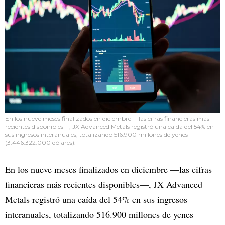
En los nueve meses finalizados en diciembre —las cifras financieras más
recientes disponibles—, JX Advanced Metals registró una caída del 54% en
sus ingresos interanuales, totalizando 516.900 millones de yenes
(3.446.322.000 dólares).
En los nueve meses finalizados en diciembre —las cifras
financieras más recientes disponibles—, JX Advanced
Metals registró una caída del 54% en sus ingresos
interanuales, totalizando 516.900 millones de yenes