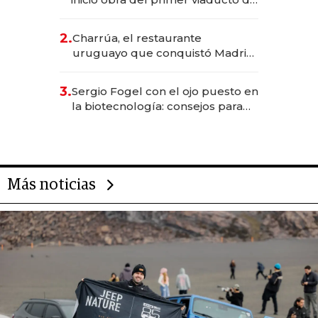
los Accesos Este a Montevideo;
inversión total asciende a US$ 54
2.
Charrúa, el restaurante
millones
uruguayo que conquistó Madrid:
sirve 300 cubiertos diarios, agota
reservas con un mes de
3.
Sergio Fogel con el ojo puesto en
anticipación y prepara apertura
la biotecnología: consejos para
emprendedores, oportunidades
de inversión y el rol de la IA
Más noticias