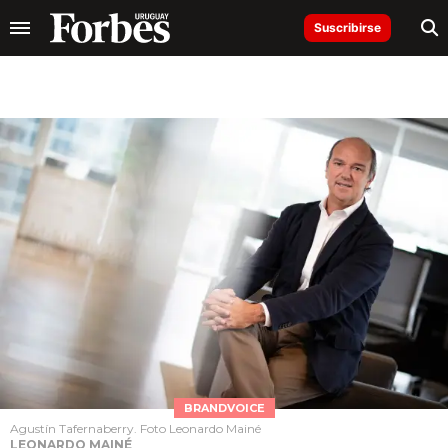
Suscribirse
BRANDVOICE
Agustín Tafernaberry. Foto Leonardo Mainé
LEONARDO MAINÉ