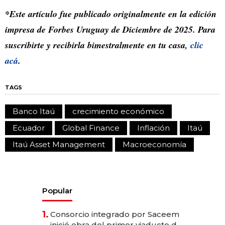
*Este artículo fue publicado originalmente en la edición
impresa de Forbes Uruguay de Diciembre de 2025. Para
suscribirte y recibirla bimestralmente en tu casa,
clic
acá
.
TAGS
Banco Itaú
crecimiento económico
Ecuador
Global Finance
Inflación
Itaú
Itaú Asset Management
Macroeconomía
Popular
1.
Consorcio integrado por Saceem
inició obra del primer viaducto de