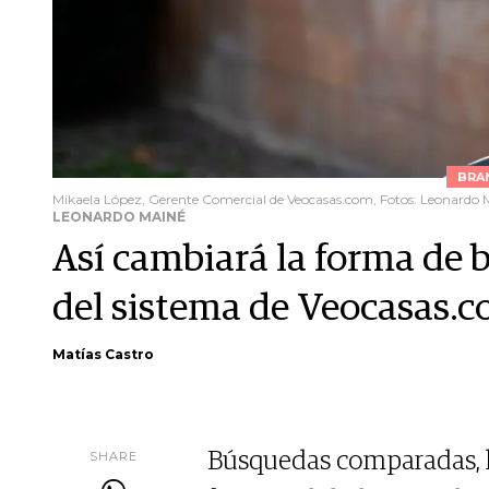
BRA
Mikaela López, Gerente Comercial de Veocasas.com, Fotos: Leonardo 
LEONARDO MAINÉ
Así cambiará la forma de 
del sistema de Veocasas.
Matías Castro
SHARE
Búsquedas comparadas, li