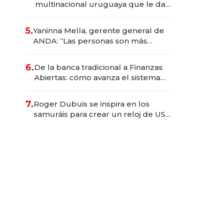
multinacional uruguaya que le da
de tejer al mundo
5.
Yaninna Mella, gerente general de
ANDA: “Las personas son más
importantes que los problemas”
6.
De la banca tradicional a Finanzas
Abiertas: cómo avanza el sistema
financiero uruguayo
7.
Roger Dubuis se inspira en los
samuráis para crear un reloj de US$
384.000