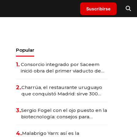
Suscribirse
Popular
1.
Consorcio integrado por Saceem
inició obra del primer viaducto de
los Accesos Este a Montevideo;
inversión total asciende a US$ 54
2.
Charrúa, el restaurante uruguayo
millones
que conquistó Madrid: sirve 300
cubiertos diarios, agota reservas
con un mes de anticipación y
3.
Sergio Fogel con el ojo puesto en la
prepara apertura
biotecnología: consejos para
emprendedores, oportunidades de
inversión y el rol de la IA
4.
Malabrigo Yarn: así es la