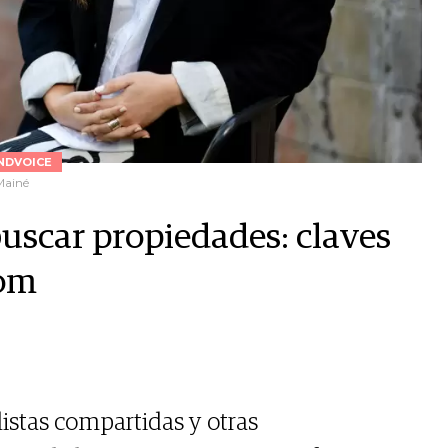
NDVOICE
Mainé
buscar propiedades: claves
com
stas compartidas y otras